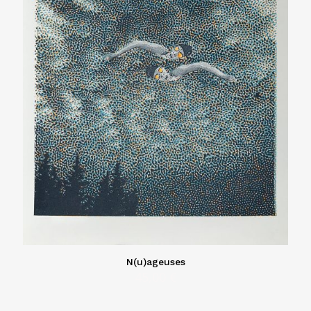
N(u)ageuses
45,00
€