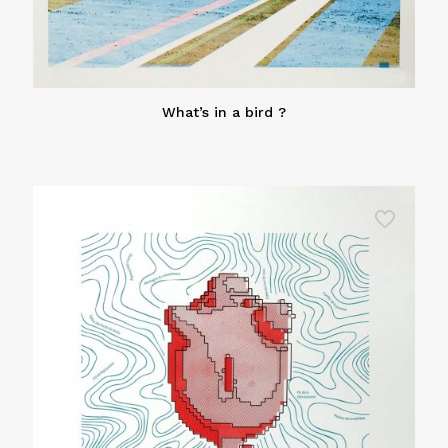
What’s in a bird ?
65,00
€