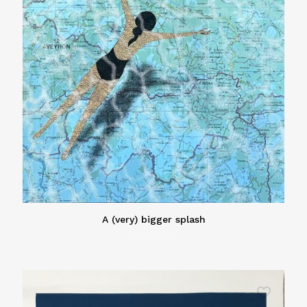
A (very) bigger splash
60,00
€