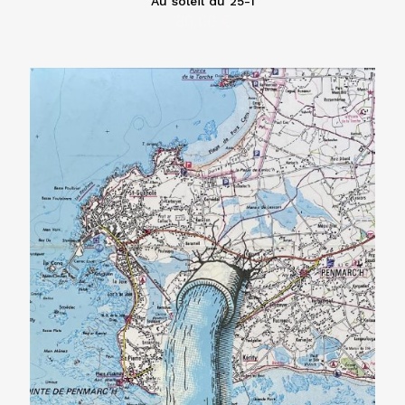
Au soleil du 25-1
80,00
€